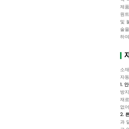
제품
원트
및 
술을
하여
소재
자동
1.
방지
재료
없어
2.
과 