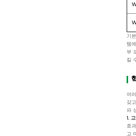
W
W
기본
템에
부 
킬 
여러
갖고
파 
1.
효과
고 