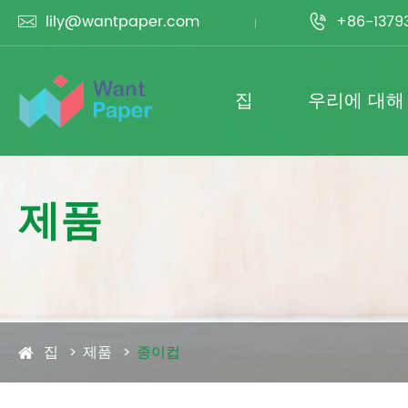
lily@wantpaper.com
+86-1379


집
우리에 대해
제품
집
제품
종이컵