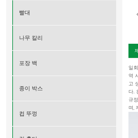
빨대
나무 칼리
포장 백
일회
역 
고 
종이 박스
다.
규정
며,
컵 뚜껑