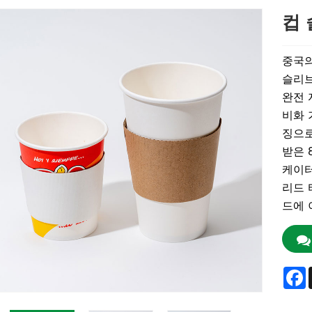
컵
중국의
슬리브
완전 
비화 
징으로
받은 
케이터
리드 
드에 