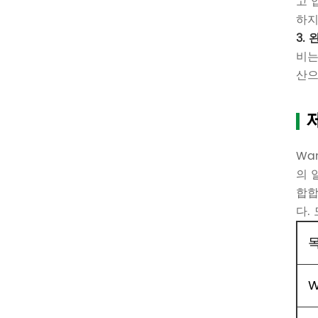
고 
하지
3.
비는
산으
Wa
의 
합합
다.
W