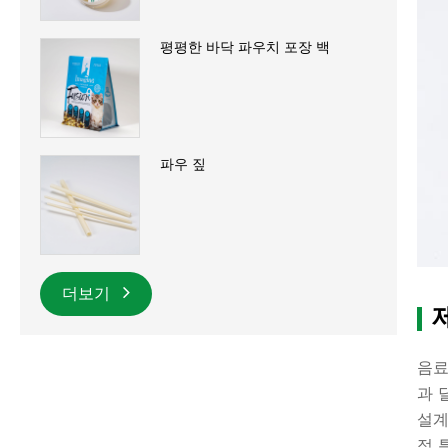
평평한 바닥 파우치 포장 백
파우 짚
더보기
음료
과 
설계
적 