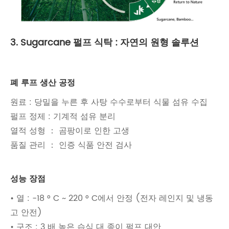
3. Sugarcane 펄프 식탁 : 자연의 원형 솔루션
폐 루프 생산 공정
원료 : 당밀을 누른 후 사탕 수수로부터 식물 섬유 수집
펄프 정제 : 기계적 섬유 분리
열적 성형 ： 곰팡이로 인한 고생
품질 관리 ： 인증 식품 안전 검사
성능 장점
• 열 : -18 ° C ~ 220 ° C에서 안정 (전자 레인지 및 냉동
고 안전)
• 구조 : 3 배 높은 습식 대 종이 펄프 대안