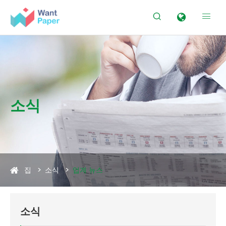


소식
집
소식
업계 뉴스
소식