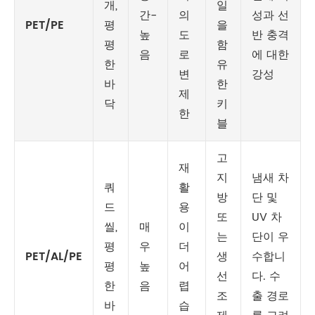
개,
일
간-
의
성과 선
PET/PE
평
을
높
도
반 충격
평
함
음
로
에 대한
한
유
변
강성
바
한
제
닥
키
한
블
고
재
지
냄새 차
쿼
활
방
단 및
드
용
또
UV 차
씰,
매
이
는
단이 우
평
우
더
PET/AL/PE
생
수합니
평
높
어
선
다. 수
한
음
렵
조
출 경로
바
습