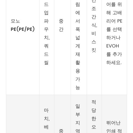
건
드
림
어를 위
조
업
에
해 고배
간
모노
파
중
서
리어 PE
식,
PE(PE/PE)
우
간
폭
를 선택
비
치,
넓
하거나
스
쿼
게
EVOH
킷
드
재
를 추가
씰
활
하세요.
용
가
능
적
일
마
당
부
치,
한
지
뛰어난
베
오
중
역
인쇄 적