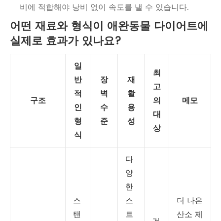
비에 적합해야 낭비 없이 속도를 낼 수 있습니다.
어떤 재료와 형식이 애완동물 다이어트에
실제로 효과가 있나요?
일
최
반
장
재
고
적
벽
활
구조
의
메모
인
수
용
대
형
준
성
상
식
다
양
한
스
스
더 나은
탠
트
산소 제