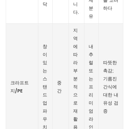
제
를 고려
닥
니
분
하다
다.
유
지
역
창
에
내
이
따
추
있
라
럴
따뜻한
는
부
또
촉감;
스
분
는
기름진
크라프트
중
탠
적
프
간식에
지/PE
간
드
으
리
대한 내
업
로
미
유성 검
파
재
엄
증
우
활
라
치
용
인