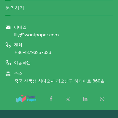
문의하기

이메일
lily@wantpaper.com

전화
+86-13793257636

이동하는

주소
중국 산둥성 칭다오시 라오산구 허페이로 860호