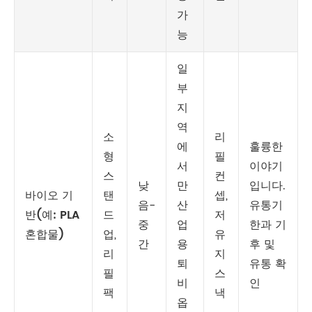
가
능
일
부
지
역
소
리
에
훌륭한
형
필
서
이야기
스
컨
낮
만
입니다.
바이오 기
탠
셉,
음-
산
유통기
반(예: PLA
드
저
중
업
한과 기
혼합물)
업,
유
간
용
후 및
리
지
퇴
유통 확
필
스
비
인
팩
낵
옵