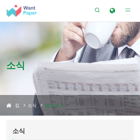


소식
집
소식
업계 뉴스
소식