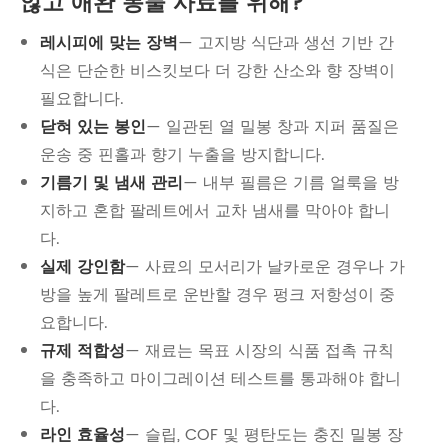
않고 애완 동물 사료를 위해?
레시피에 맞는 장벽
— 고지방 식단과 생선 기반 간
식은 단순한 비스킷보다 더 강한 산소와 향 장벽이
필요합니다.
닫혀 있는 봉인
— 일관된 열 밀봉 창과 지퍼 품질은
운송 중 핀홀과 향기 누출을 방지합니다.
기름기 및 냄새 관리
— 내부 필름은 기름 얼룩을 방
지하고 혼합 팔레트에서 교차 냄새를 막아야 합니
다.
실제 강인함
— 사료의 모서리가 날카로운 경우나 가
방을 높게 팔레트로 운반할 경우 펑크 저항성이 중
요합니다.
규제 적합성
— 재료는 목표 시장의 식품 접촉 규칙
을 충족하고 마이그레이션 테스트를 통과해야 합니
다.
라인 효율성
— 슬립, COF 및 평탄도는 충진 밀봉 장